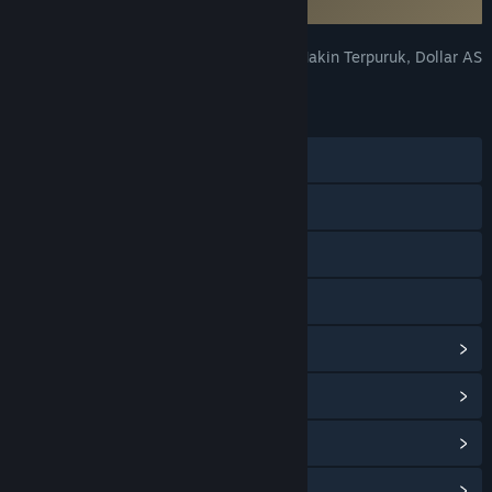
Hadiah Lotre Togel 4D 10 Juta Rupiah
JITUTOTO SLOT GACOR Rupiah Makin Terpuruk, Dollar AS
TITLE:
Tembus Rp 18.200, Ini Dampaknya.
Togel 10 Juta
GENRE:
May 14, 2026
RELEASE DATE:
Visit the website
Discord
View health warnings
View privacy policy
View update history
Read related news
View discussions
Find Community Groups