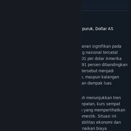
jitutoto link
jitutoto login
READ MORE
jitutoto alternatif
JITUTOTO SLOT GACOR Rupiah Makin Terpuruk, Dollar AS
Tembus Rp 18.200, Ini Dampaknya.
Nilai tukar rupiah kembali mengalami tekanan signifikan pada
perdagangan Senin (8/6/2026). Mata uang nasional tercatat
melemah hingga menembus level Rp18.201 per dolar Amerika
Serikat (AS), atau terdepresiasi sekitar 0,91 persen dibandingkan
posisi perdagangan sebelumnya. Kondisi tersebut menjadi
perhatian serius pelaku pasar, pemerintah, maupun kalangan
dunia usaha karena berpotensi memberikan dampak luas
terhadap perekonomian nasional.
Sejak awal sesi perdagangan, rupiah sudah menunjukkan tren
pelemahan. Bahkan pada beberapa kesempatan, kurs sempat
bergerak mendekati level terendah harian yang memperlihatkan
tingginya tekanan terhadap mata uang domestik. Situasi ini
memicu berbagai kekhawatiran terkait stabilitas ekonomi dan
kemampuan sektor usaha menghadapi kenaikan biaya