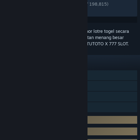
ENGLISH REVIEWS
Very Positive
(83% of 198,815)
RECENT:
Very Positive
(87% of 7,691)
Agen jitutoto
menampung pembelian nomor lotre togel secara
eceran, namun pemain tetap berkesempatan menang besar
dengan hadiah utama senilai 10 juta di JITUTOTO X 777 SLOT.
FEATURES
Togel 10 Juta
Nomor Togel 4D
JITUTOTO BANDAR TOTO 4D
jitutoto Lotre Togel
Betting Togel Mulai Dari 100 Perak
Terima Pembelian Nomor Lotre Eceran