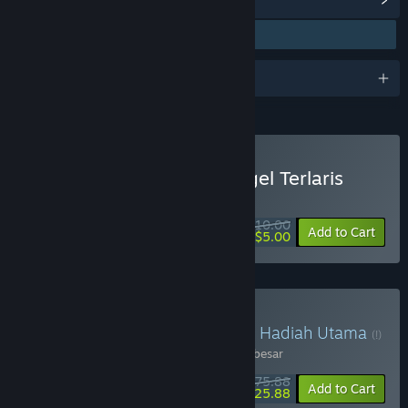
Awards
Pengecer Angka Lotre Togel Terlaris
Pemasangan Togel Nominal Kecil
$10.00
-50%
Add to Cart
$5.00
Prize Lotre Togel Terbesar
Hadiah Utama
(!)
Julukan jitutoto
Bandar Togel
->
Prize Terbesar
$75.88
-75%
Bundle info
Add to Cart
$25.88