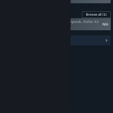
Content For jitutoto Lotre Togel
Browse all
(1)
JITUTOTO SLOT GACOR Rupiah Makin Terpuruk, Dollar AS
N/A
Tembus Rp 18.200, Ini Dampaknya.
View Community Hub
About Lotre Togel
Keyword :
jitutoto Togel
Hadiah Togel
Togel Online
Togel 10 Juta
Nomor Togel 4D
jitutoto resmi