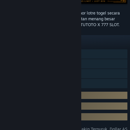
Agen jitutoto
menampung pembelian nomor lotre togel secara
eceran, namun pemain tetap berkesempatan menang besar
dengan hadiah utama senilai 10 juta di JITUTOTO X 777 SLOT.
FEATURES
Togel 10 Juta
Nomor Togel 4D
JITUTOTO BANDAR TOTO 4D
jitutoto Lotre Togel
Betting Togel Mulai Dari 100 Perak
Terima Pembelian Nomor Lotre Eceran
Hadiah Lotre Togel 4D 10 Juta Rupiah
JITUTOTO SLOT GACOR Rupiah Makin Terpuruk, Dollar AS
TITLE: