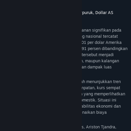
jitutoto alternatif
JITUTOTO SLOT GACOR Rupiah Makin Terpuruk, Dollar AS
Tembus Rp 18.200, Ini Dampaknya.
Nilai tukar rupiah kembali mengalami tekanan signifikan pada
perdagangan Senin (8/6/2026). Mata uang nasional tercatat
melemah hingga menembus level Rp18.201 per dolar Amerika
Serikat (AS), atau terdepresiasi sekitar 0,91 persen dibandingkan
posisi perdagangan sebelumnya. Kondisi tersebut menjadi
perhatian serius pelaku pasar, pemerintah, maupun kalangan
dunia usaha karena berpotensi memberikan dampak luas
terhadap perekonomian nasional.
Sejak awal sesi perdagangan, rupiah sudah menunjukkan tren
pelemahan. Bahkan pada beberapa kesempatan, kurs sempat
bergerak mendekati level terendah harian yang memperlihatkan
tingginya tekanan terhadap mata uang domestik. Situasi ini
memicu berbagai kekhawatiran terkait stabilitas ekonomi dan
kemampuan sektor usaha menghadapi kenaikan biaya
operasional akibat penguatan dolar AS.
Presiden Direktur PT Doo Financial Futures, Ariston Tjandra,