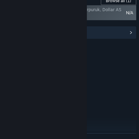
Content For jitutoto Lotre Togel
Browse all
(1)
JITUTOTO SLOT GACOR Rupiah Makin Terpuruk, Dollar AS
N/A
Tembus Rp 18.200, Ini Dampaknya.
View Community Hub
About Lotre Togel
Keyword :
jitutoto Togel
Hadiah Togel
Togel Online
Togel 10 Juta
Nomor Togel 4D
jitutoto resmi
jitutoto link
jitutoto login
READ MORE