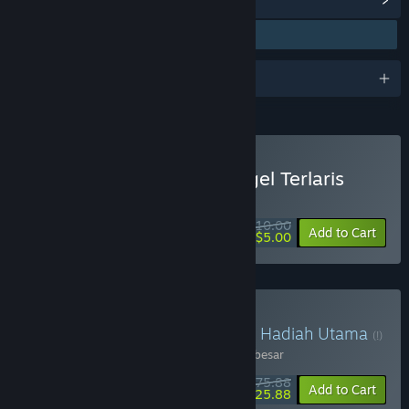
Awards
Pengecer Angka Lotre Togel Terlaris
Pemasangan Togel Nominal Kecil
$10.00
-50%
Add to Cart
$5.00
Prize Lotre Togel Terbesar
Hadiah Utama
(!)
Julukan jitutoto
Bandar Togel
->
Prize Terbesar
$75.88
-75%
Bundle info
Add to Cart
$25.88