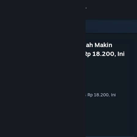
Sign in
Store
Community
JITUTOTO SLOT GACOR Rupiah Makin
Terpuruk, Dollar AS Tembus Rp 18.200, Ini
About
Dampaknya.
Developer
jitutoto
Support
Publisher
wukong
Released
May 14, 2026
Change language
Rupiah Makin Terpuruk, Dollar AS Tembus Rp 18.200, Ini
Dampaknya.
Get the Steam Mobile App
TAGS
+
View desktop website
REVIEWS