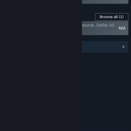
Content For jitutoto Lotre Togel
Browse all
(1)
JITUTOTO SLOT GACOR Rupiah Makin Terpuruk, Dollar AS
N/A
Tembus Rp 18.200, Ini Dampaknya.
View Community Hub
About Lotre Togel
Keyword :
jitutoto Togel
Hadiah Togel
Togel Online
Togel 10 Juta
Nomor Togel 4D
jitutoto resmi