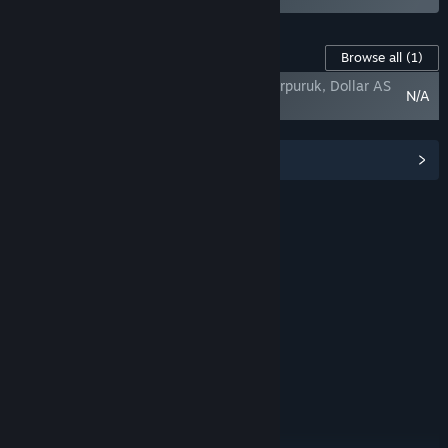
Content For jitutoto Lotre Togel
Browse all
(1)
JITUTOTO SLOT GACOR Rupiah Makin Terpuruk, Dollar AS
N/A
Tembus Rp 18.200, Ini Dampaknya.
View Community Hub
About Lotre Togel
Keyword :
jitutoto Togel
Hadiah Togel
Togel Online
Togel 10 Juta
Nomor Togel 4D
jitutoto resmi