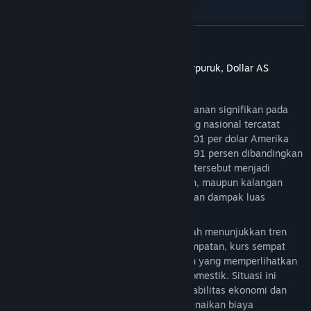
jitutoto link
jitutoto login
READ MORE
jitutoto alternatif
JITUTOTO SLOT GACOR Rupiah Makin Terpuruk, Dollar AS
Tembus Rp 18.200, Ini Dampaknya.
Nilai tukar rupiah kembali mengalami tekanan signifikan pada
perdagangan Senin (8/6/2026). Mata uang nasional tercatat
melemah hingga menembus level Rp18.201 per dolar Amerika
Serikat (AS), atau terdepresiasi sekitar 0,91 persen dibandingkan
posisi perdagangan sebelumnya. Kondisi tersebut menjadi
perhatian serius pelaku pasar, pemerintah, maupun kalangan
dunia usaha karena berpotensi memberikan dampak luas
terhadap perekonomian nasional.
Sejak awal sesi perdagangan, rupiah sudah menunjukkan tren
pelemahan. Bahkan pada beberapa kesempatan, kurs sempat
bergerak mendekati level terendah harian yang memperlihatkan
tingginya tekanan terhadap mata uang domestik. Situasi ini
memicu berbagai kekhawatiran terkait stabilitas ekonomi dan
kemampuan sektor usaha menghadapi kenaikan biaya