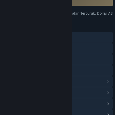
Hadiah Lotre Togel 4D 10 Juta Rupiah
JITUTOTO SLOT GACOR Rupiah Makin Terpuruk, Dollar AS
TITLE:
Tembus Rp 18.200, Ini Dampaknya.
Togel 10 Juta
GENRE:
May 14, 2026
RELEASE DATE:
Visit the website
Discord
View health warnings
View privacy policy
View update history
Read related news
View discussions
Find Community Groups