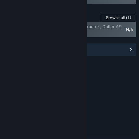
Content For jitutoto Lotre Togel
Browse all
(1)
JITUTOTO SLOT GACOR Rupiah Makin Terpuruk, Dollar AS
N/A
Tembus Rp 18.200, Ini Dampaknya.
View Community Hub
About Lotre Togel
Keyword :
jitutoto Togel
Hadiah Togel
Togel Online
Togel 10 Juta
Nomor Togel 4D
jitutoto resmi