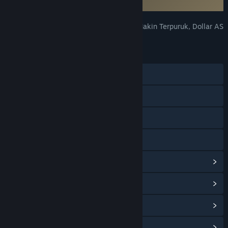
Hadiah Lotre Togel 4D 10 Juta Rupiah
JITUTOTO SLOT GACOR Rupiah Makin Terpuruk, Dollar AS
TITLE:
Tembus Rp 18.200, Ini Dampaknya.
Togel 10 Juta
GENRE:
May 14, 2026
RELEASE DATE:
Visit the website
Discord
View health warnings
View privacy policy
View update history
Read related news
View discussions
Find Community Groups