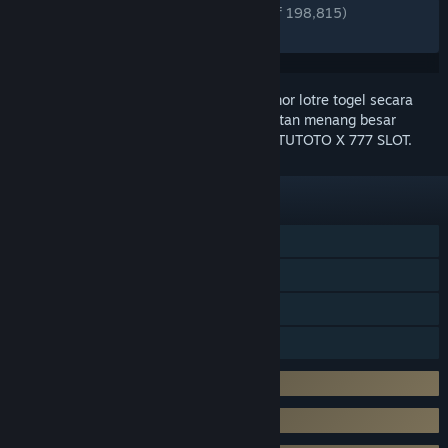
ENGLISH REVIEWS
Very Positive
(83% of 198,815)
RECENT:
Very Positive
(87% of 7,691)
Agen jitutoto
menampung pembelian nomor lotre togel secara
eceran, namun pemain tetap berkesempatan menang besar
dengan hadiah utama senilai 10 juta di JITUTOTO X 777 SLOT.
FEATURES
Togel 10 Juta
Nomor Togel 4D
JITUTOTO BANDAR TOTO 4D
jitutoto Lotre Togel
Betting Togel Mulai Dari 100 Perak
Terima Pembelian Nomor Lotre Eceran