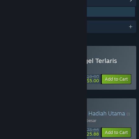
Awards
Pengecer Angka Lotre Togel Terlaris
Pemasangan Togel Nominal Kecil
$10.00
-50%
Add to Cart
$5.00
Prize Lotre Togel Terbesar
Hadiah Utama
(!)
Julukan jitutoto
Bandar Togel
->
Prize Terbesar
$75.88
-75%
Bundle info
Add to Cart
$25.88