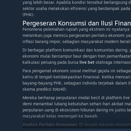
yang lebih besar. Apabila kondisi tersebut berlangsung
sektor usaha melakukan efisiensi yang berdampak pada
(PHK).
Pergeseran Konsumsi dan Ilusi Finan
Fenomena pelemahan rupiah yang ekstrem ini nyatanya t
melainkan juga memicu pergeseran perilaku ekonomi yang 
inflasi barang impor, sebagian masyarakat modern beralih
Di berbagai platform komunikasi dan komunitas daring,
ekonomi mulai bercampur baur dengan tren pemanfaata
kalkulasi peluang pada bursa
live bet
olahraga internasi
Para pengamat ekonomi sosial melihat gejala ini sebaga
keliru di tengah ketidakpastian finansial. Ketika mencari
bayang-bayang PHK, sebagian individu terjebak dalam il
skema prediksi
toto4D
.
Mereka berharap perputaran modal kecil di platform
live
demi menambal lubang kebutuhan sehari-hari akibat ma
perputaran uang di ekosistem hiburan daring ini justru 
masyarakat kelas menengah ke bawah.
Analisis Perilaku Konsumen:
Di tengah tekanan ekonomi
ketangkasan dan spekulasi digital cenderung meningkat.