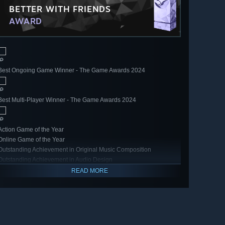
BETTER WITH FRIENDS
AWARD
🔎
Best Ongoing Game Winner - The Game Awards 2024
🔎
Best Multi-Player Winner - The Game Awards 2024
🔎
Action Game of the Year
Online Game of the Year
Outstanding Achievement in Original Music Composition
Outstanding Achievement in Audio Design
READ MORE
🔎
Game of the Year 2024 (Professional)
🔎
Game of the Year 2024