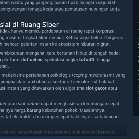
 dalam waktu yang panjang, bukan tidak mungkin sejumlah
 pengurangan tenaga kerja atau pemutusan hubungan kerja
sial di Ruang Siber
idak hanya memicu perdebatan di ruang rapat korporasi,
masif di tingkat akar rumput. Ketika daya beli riil tergerus
 mencari pelarian instan ke ekosistem hiburan digital.
 pembicaraan mengenai cara bertahan hidup di tengah badai
n platform
slot online
, spekulasi angka
toto4D
, hingga
onal.
i mekanisme pertahanan psikologis (
coping mechanism
) yang
 penghasilan tambahan di sektor riil semakin sulit akibat
usi instan yang ditawarkan oleh algoritma
slot gacor
atau
 bet
atau
slot online
dapat menghasilkan keuntungan cepat
halnya harga barang kebutuhan pokok. Masalahnya,
bersifat ekstraktif dan mempercepat habisnya sisa tabungan
 makro, pengeluaran masyarakat untuk hiburan berbasis
 Hal ini terjadi karena masyarakat mencari kompensasi