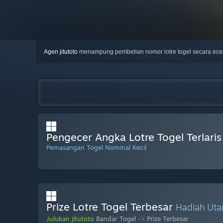
Agen jitutoto
menampung pembelian nomor lotre togel secara ece
Pengecer Angka Lotre Togel Terlaris
Pemasangan Togel Nominal Kecil
Prize Lotre Togel Terbesar
Hadiah Ut
Julukan jitutoto
Bandar Togel
->
Prize Terbesar