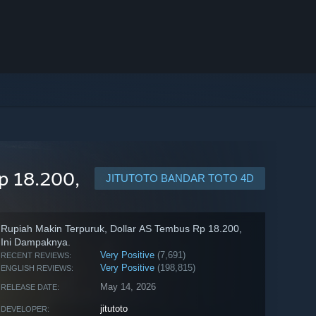
p 18.200,
JITUTOTO BANDAR TOTO 4D
Rupiah Makin Terpuruk, Dollar AS Tembus Rp 18.200,
Ini Dampaknya.
Very Positive
(7,691)
RECENT REVIEWS:
Very Positive
(198,815)
ENGLISH REVIEWS:
May 14, 2026
RELEASE DATE:
jitutoto
DEVELOPER: