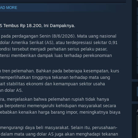
AD MORE
S Tembus Rp 18.200, Ini Dampaknya.
an pada perdagangan Senin (8/6/2026). Mata uang nasional
lar Amerika Serikat (AS), atau terdepresiasi sekitar 0,91
disi tersebut menjadi perhatian serius pelaku pasar,
otensi memberikan dampak luas terhadap perekonomian
n tren pelemahan. Bahkan pada beberapa kesempatan, kurs
memperlihatkan tingginya tekanan terhadap mata uang
kait stabilitas ekonomi dan kemampuan sektor usaha
n dolar AS.
andra, menjelaskan bahwa pelemahan rupiah tidak hanya
ga berpotensi memengaruhi kehidupan masyarakat secara
nyebabkan kenaikan harga barang impor, meningkatnya biaya
.
mengurangi daya beli masyarakat. Selain itu, perusahaan-
 dalam mata uang dolar AS juga akan menghadapi tekanan