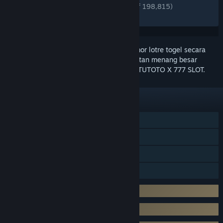
ENGLISH REVIEWS
Very Positive
(83% of 198,815)
RECENT:
Very Positive
(87% of 7,691)
Agen jitutoto
menampung pembelian nomor lotre togel secara
eceran, namun pemain tetap berkesempatan menang besar
dengan hadiah utama senilai 10 juta di JITUTOTO X 777 SLOT.
FEATURES
Togel 10 Juta
Nomor Togel 4D
JITUTOTO BANDAR TOTO 4D
jitutoto Lotre Togel
Betting Togel Mulai Dari 100 Perak
Terima Pembelian Nomor Lotre Eceran