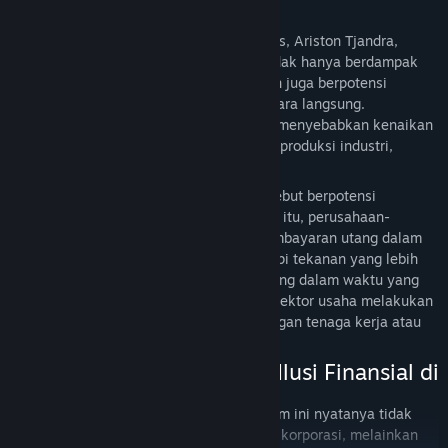
operasional akibat penguatan dolar AS.
Presiden Direktur PT Doo Financial Futures, Ariston Tjandra,
menjelaskan bahwa pelemahan rupiah tidak hanya berdampak
pada sektor keuangan semata, melainkan juga berpotensi
memengaruhi kehidupan masyarakat secara langsung.
Menurutnya, depresiasi nilai tukar dapat menyebabkan kenaikan
harga barang impor, meningkatnya biaya produksi industri,
hingga mendorong laju inflasi nasional.
Kenaikan harga berbagai kebutuhan tersebut berpotensi
mengurangi daya beli masyarakat. Selain itu, perusahaan-
perusahaan yang memiliki kewajiban pembayaran utang dalam
mata uang dolar AS juga akan menghadapi tekanan yang lebih
besar. Apabila kondisi tersebut berlangsung dalam waktu yang
panjang, bukan tidak mungkin sejumlah sektor usaha melakukan
efisiensi yang berdampak pada pengurangan tenaga kerja atau
pemutusan hubungan kerja (PHK).
Pergeseran Konsumsi dan Ilusi Finansial di
Ruang Siber
Fenomena pelemahan rupiah yang ekstrem ini nyatanya tidak
hanya memicu perdebatan di ruang rapat korporasi, melainkan