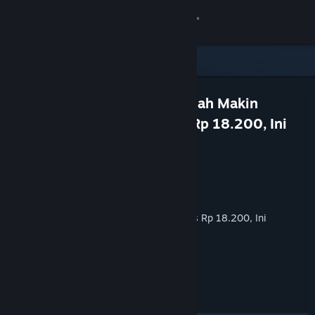
Sign in
Store
Community
JITUTOTO SLOT GACOR Rupiah Makin
Terpuruk, Dollar AS Tembus Rp 18.200, Ini
About
Dampaknya.
Developer
jitutoto
Support
Publisher
wukong
Released
May 14, 2026
Change language
Rupiah Makin Terpuruk, Dollar AS Tembus Rp 18.200, Ini
Dampaknya.
Get the Steam Mobile App
TAGS
+
View desktop website
REVIEWS