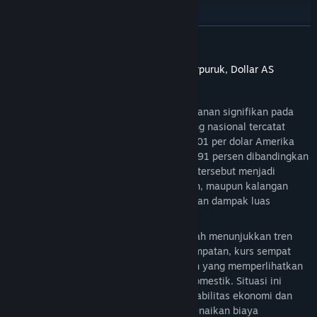
jitutoto link
jitutoto login
READ MORE
jitutoto alternatif
JITUTOTO SLOT GACOR Rupiah Makin Terpuruk, Dollar AS
Tembus Rp 18.200, Ini Dampaknya.
Nilai tukar rupiah kembali mengalami tekanan signifikan pada
perdagangan Senin (8/6/2026). Mata uang nasional tercatat
melemah hingga menembus level Rp18.201 per dolar Amerika
Serikat (AS), atau terdepresiasi sekitar 0,91 persen dibandingkan
posisi perdagangan sebelumnya. Kondisi tersebut menjadi
perhatian serius pelaku pasar, pemerintah, maupun kalangan
dunia usaha karena berpotensi memberikan dampak luas
terhadap perekonomian nasional.
Sejak awal sesi perdagangan, rupiah sudah menunjukkan tren
pelemahan. Bahkan pada beberapa kesempatan, kurs sempat
bergerak mendekati level terendah harian yang memperlihatkan
tingginya tekanan terhadap mata uang domestik. Situasi ini
memicu berbagai kekhawatiran terkait stabilitas ekonomi dan
kemampuan sektor usaha menghadapi kenaikan biaya