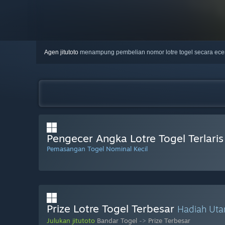
Agen jitutoto
menampung pembelian nomor lotre togel secara ece
Pengecer Angka Lotre Togel Terlaris
Pemasangan Togel Nominal Kecil
Prize Lotre Togel Terbesar
Hadiah Ut
Julukan jitutoto
Bandar Togel
->
Prize Terbesar