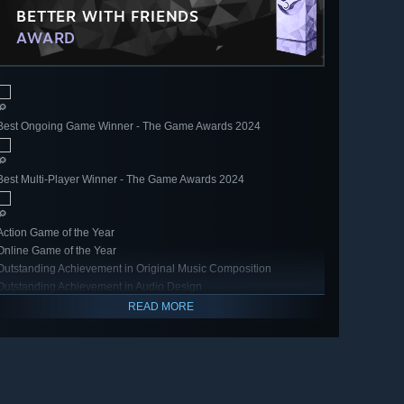
BETTER WITH FRIENDS
AWARD
🔎
Best Ongoing Game Winner - The Game Awards 2024
🔎
Best Multi-Player Winner - The Game Awards 2024
🔎
Action Game of the Year
Online Game of the Year
Outstanding Achievement in Original Music Composition
Outstanding Achievement in Audio Design
READ MORE
🔎
Game of the Year 2024 (Professional)
🔎
Game of the Year 2024