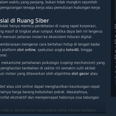
 dalam waktu yang panjang, bukan tidak mungkin sejumlah
 pengurangan tenaga kerja atau pemutusan hubungan kerja
sial di Ruang Siber
idak hanya memicu perdebatan di ruang rapat korporasi,
masif di tingkat akar rumput. Ketika daya beli riil tergerus
 mencari pelarian instan ke ekosistem hiburan digital.
 pembicaraan mengenai cara bertahan hidup di tengah badai
n platform
slot online
, spekulasi angka
toto4D
, hingga
onal.
i mekanisme pertahanan psikologis (
coping mechanism
) yang
 penghasilan tambahan di sektor riil semakin sulit akibat
usi instan yang ditawarkan oleh algoritma
slot gacor
atau
 bet
atau
slot online
dapat menghasilkan keuntungan cepat
halnya harga barang kebutuhan pokok. Masalahnya,
bersifat ekstraktif dan mempercepat habisnya sisa tabungan
 makro, pengeluaran masyarakat untuk hiburan berbasis
 Hal ini terjadi karena masyarakat mencari kompensasi