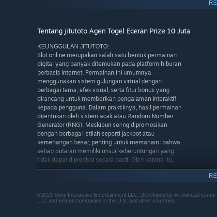
RE
psikologis atas hilangnya kepastian pendapatan di dunia
Faktor Global dan Mitigasi Risiko Na
Meski demikian, sejumlah ekonom menilai bahwa pelemah
Tentang jitutoto Agen Togel Eceran Prize 10 Juta
domestik maupun dinamika pengeluaran digital masyarak
KEUNGGULAN JITUTOTO:
menjadi faktor dominan yang menekan berbagai mata ua
Slot online merupakan salah satu bentuk permainan
Ketegangan geopolitik yang meningkat di kawasan Timu
digital yang banyak ditemukan pada platform hiburan
berbasis internet. Permainan ini umumnya
internasional. Konflik yang melibatkan negara-negara 
menggunakan sistem gulungan virtual dengan
sehingga menambah ketidakpastian ekonomi global. Kon
berbagai tema, efek visual, serta fitur bonus yang
asetnya ke instrumen yang dianggap lebih aman, termas
dirancang untuk memberikan pengalaman interaktif
kepada pengguna. Dalam praktiknya, hasil permainan
Pemerintah dan Bank Indonesia saat ini diharapkan teru
ditentukan oleh sistem acak atau Random Number
instrumen kebijakan moneter maupun fiscal. Upaya menj
Generator (RNG). Meskipun sering dipromosikan
agar tekanan terhadap rupiah dapat diminimalkan. Di sis
dengan berbagai istilah seperti jackpot atau
rumah tangga, pengetatan anggaran dan pengelolaan ke
kemenangan besar, penting untuk memahami bahwa
internet seperti
live bet
dan
slot gacor
—tetap harus menja
setiap putaran memiliki unsur keberuntungan yang
tekanan berat.
tidak dapat diprediksi secara pasti. Oleh karena itu,
pengguna perlu memahami risiko finansial yang
Dengan berbagai tantangan yang dihadapi saat ini, stabili
RE
dapat muncul sebelum berpartisipasi.
yang terus dipantau oleh pemerintah, pelaku pasar, dan
dapat membantu memperkuat fundamental ekonomi nasi
jitutoto merupakan agen togel online yang menerima
©2023 Sony Interactive Entertainment LLC. Developed by Arrowhead Game Stu
LLC and related companies in the U.S. and other countries.
prospek perekonomian Indonesia dalam jangka panjang.
pembelian angka secara eceran
Member bisa mulai bermain
MINIMAL BET RINGAN: