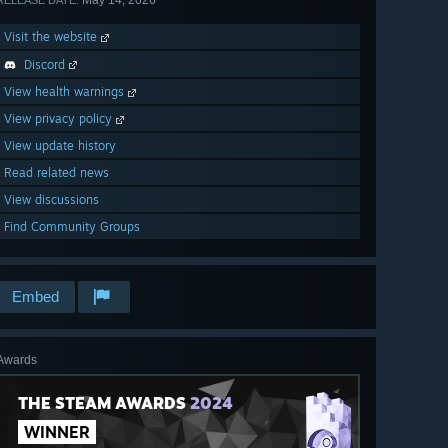
May 14, 2026
RELEASE DATE:
Visit the website
Discord
View health warnings
View privacy policy
View update history
Read related news
View discussions
Find Community Groups
Embed
Awards
THE STEAM AWARDS
2024
WINNER