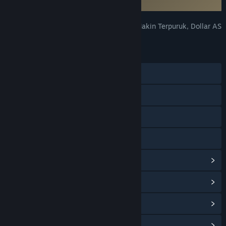
Hadiah Lotre Togel 4D 10 Juta Rupiah
JITUTOTO SLOT GACOR Rupiah Makin Terpuruk, Dollar AS
TITLE:
Tembus Rp 18.200, Ini Dampaknya.
Togel 10 Juta
GENRE:
May 14, 2026
RELEASE DATE:
Visit the website
Discord
View health warnings
View privacy policy
View update history
Read related news
View discussions
Find Community Groups