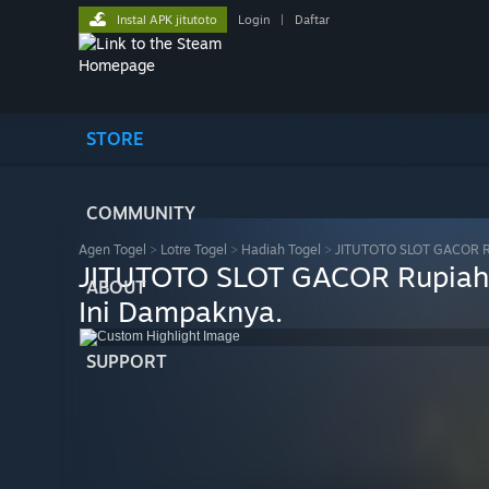
Instal APK jitutoto
Login
|
Daftar
STORE
COMMUNITY
Agen Togel
>
Lotre Togel
>
Hadiah Togel
>
JITUTOTO SLOT GACOR Rup
JITUTOTO SLOT GACOR Rupiah M
ABOUT
Ini Dampaknya.
SUPPORT