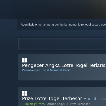
Agen jitutoto
menampung pembelian nomor lotre togel secara ece
Pengecer Angka Lotre Togel Terlaris
Pemasangan Togel Nominal Kecil
Prize Lotre Togel Terbesar
Hadiah Ut
Julukan jitutoto
Bandar Togel
->
Prize Terbesar