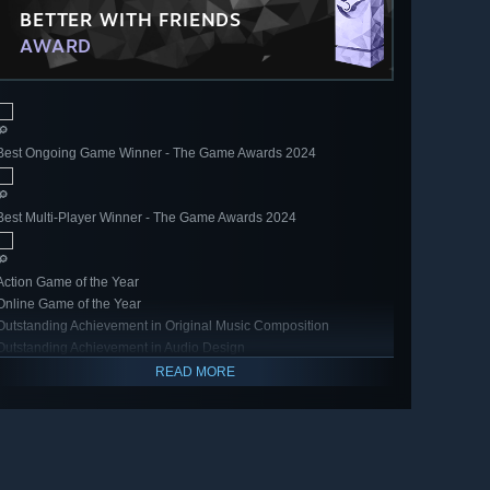
BETTER WITH FRIENDS
AWARD
🔎
Best Ongoing Game Winner - The Game Awards 2024
🔎
Best Multi-Player Winner - The Game Awards 2024
🔎
Action Game of the Year
Online Game of the Year
Outstanding Achievement in Original Music Composition
Outstanding Achievement in Audio Design
READ MORE
🔎
Game of the Year 2024 (Professional)
🔎
Game of the Year 2024