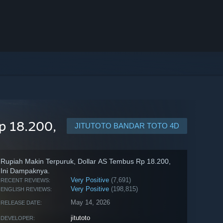
p 18.200,
JITUTOTO BANDAR TOTO 4D
Rupiah Makin Terpuruk, Dollar AS Tembus Rp 18.200,
Ini Dampaknya.
Very Positive
(7,691)
RECENT REVIEWS:
Very Positive
(198,815)
ENGLISH REVIEWS:
May 14, 2026
RELEASE DATE:
jitutoto
DEVELOPER: