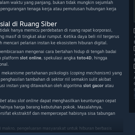
 dalam waktu yang panjang, bukan tidak mungkin sejumlah
 pengurangan tenaga kerja atau pemutusan hubungan kerja
sial di Ruang Siber
idak hanya memicu perdebatan di ruang rapat korporasi,
masif di tingkat akar rumput. Ketika daya beli riil tergerus
 mencari pelarian instan ke ekosistem hiburan digital.
 pembicaraan mengenai cara bertahan hidup di tengah badai
n platform
slot online
, spekulasi angka
toto4D
, hingga
onal.
i mekanisme pertahanan psikologis (
coping mechanism
) yang
 penghasilan tambahan di sektor riil semakin sulit akibat
usi instan yang ditawarkan oleh algoritma
slot gacor
atau
 bet
atau
slot online
dapat menghasilkan keuntungan cepat
halnya harga barang kebutuhan pokok. Masalahnya,
bersifat ekstraktif dan mempercepat habisnya sisa tabungan
 makro, pengeluaran masyarakat untuk hiburan berbasis
 Hal ini terjadi karena masyarakat mencari kompensasi